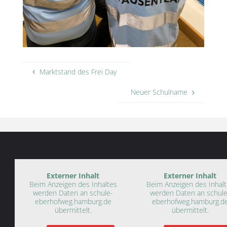
Marktstand des Frei Day
Neuer Schulname
Externer Inhalt
Externer Inhalt
Beim Anzeigen des Inhaltes
Beim Anzeigen des Inhal
werden Daten an schule-
werden Daten an schule
eberhofweg.hamburg.de
eberhofweg.hamburg.d
übermittelt.
übermittelt.