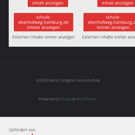
Inhalt anzeigen
Inhalt anzeigen
schule-
schule-
eberhofweg.hamburg.de
eberhofweg.hamburg.
immer anzeigen
immer anzeigen
Externen Inhalte immer anzeigen
Externen Inhalte immer anz
©2024 Astrid Lindgren Grundschule
Powered by
Fluida
&
WordPress.
Gefördert von