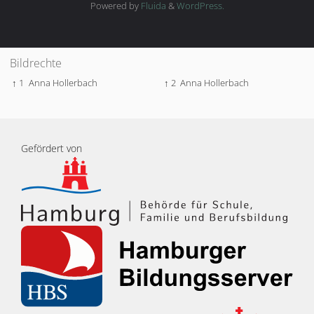
Powered by
Fluida
&
WordPress.
Bildrechte
↑ 1
Anna Hollerbach
↑ 2
Anna Hollerbach
Gefördert von