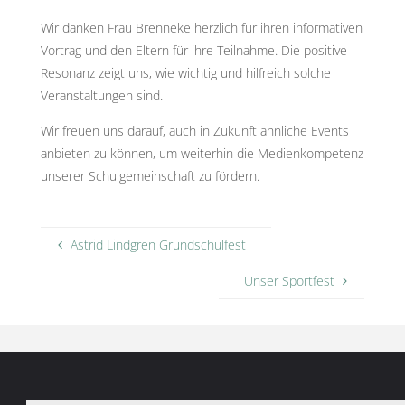
Wir danken Frau Brenneke herzlich für ihren informativen
Vortrag und den Eltern für ihre Teilnahme. Die positive
Resonanz zeigt uns, wie wichtig und hilfreich solche
Veranstaltungen sind.
Wir freuen uns darauf, auch in Zukunft ähnliche Events
anbieten zu können, um weiterhin die Medienkompetenz
unserer Schulgemeinschaft zu fördern.
Astrid Lindgren Grundschulfest
Unser Sportfest