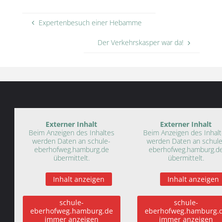
Expertenbesuch einer Hebamme
Der Verkehrskasper war da!
Externer Inhalt
Externer Inhalt
Beim Anzeigen des Inhaltes
Beim Anzeigen des Inhal
werden Daten an schule-
werden Daten an schule
eberhofweg.hamburg.de
eberhofweg.hamburg.d
übermittelt.
übermittelt.
Inhalt anzeigen
Inhalt anzeigen
schule-
schule-
eberhofweg.hamburg.de
eberhofweg.hamburg.
immer anzeigen
immer anzeigen