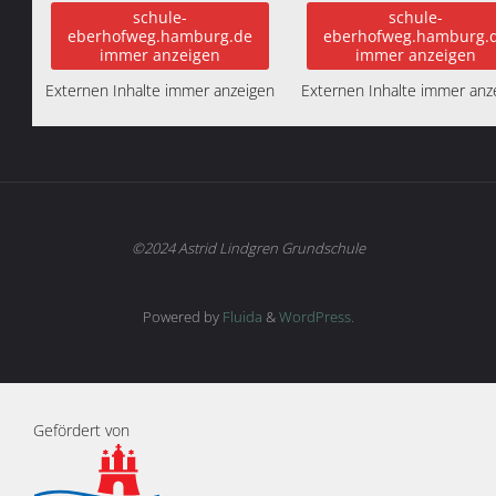
schule-
schule-
eberhofweg.hamburg.de
eberhofweg.hamburg.
immer anzeigen
immer anzeigen
Externen Inhalte immer anzeigen
Externen Inhalte immer anz
©2024 Astrid Lindgren Grundschule
Powered by
Fluida
&
WordPress.
Gefördert von