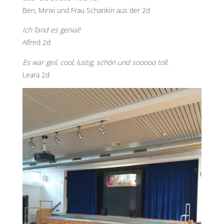
​​​​​Ben, Minxi und Frau Schankin aus der 2d
Ich fand es genial!
Alfred 2d
Es war geil, cool, lustig, schön und sooooo toll.
Leara 2d